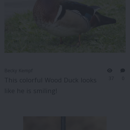
Becky Kempf
37
0
This colorful Wood Duck looks
like he is smiling!