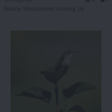
Lyne Dagenais
41
0
Downy Woodpecker looking up