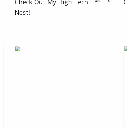
68
0
Check Out My High Tech
O
Nest!