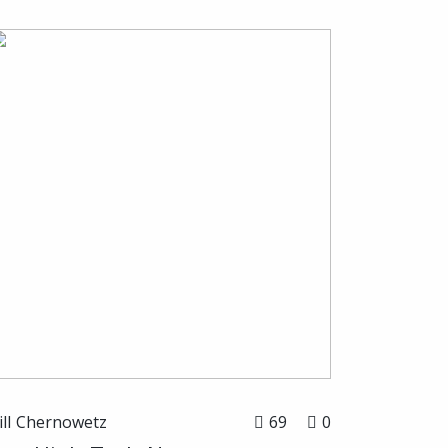
ill Chernowetz
69
0