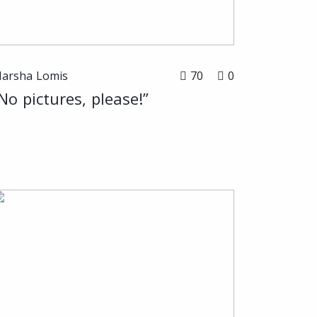
arsha Lomis
70
0
No pictures, please!”