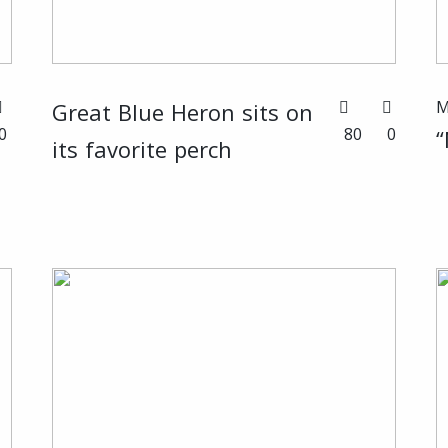
M
Great Blue Heron sits on
0
80
0
“
its favorite perch