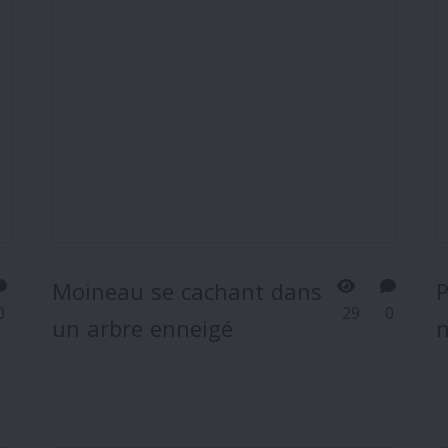
Moineau se cachant dans
P
0
29
0
un arbre enneigé
n