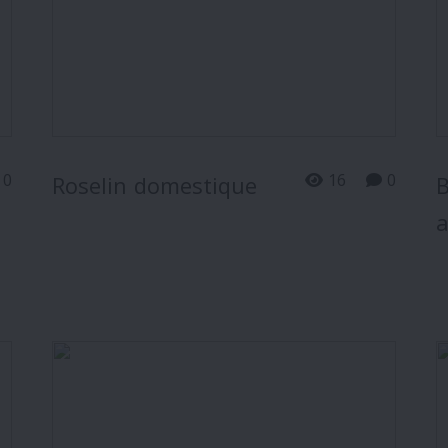
0
16
0
Roselin domestique
B
a