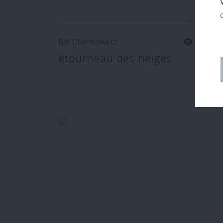
Bill Chernowetz
18
étourneau des neiges