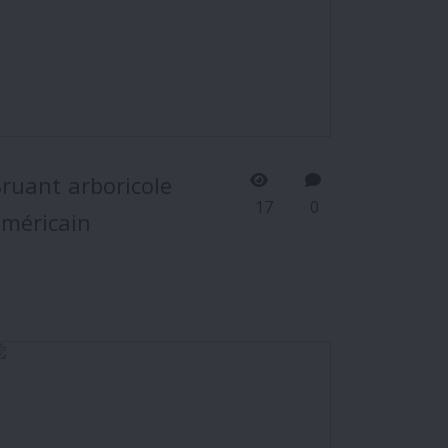
ruant arboricole
17
0
méricain