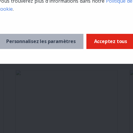
Vous trouverez plus d'informations dans notre
Politique de
cookie
.
0
Bill Chernowetz
15
0
V
moineau des neiges
Personnalisez les paramètres
Acceptez tous