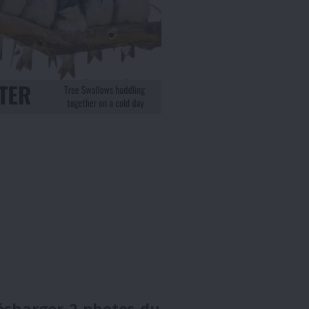
lécharger
2
photos du