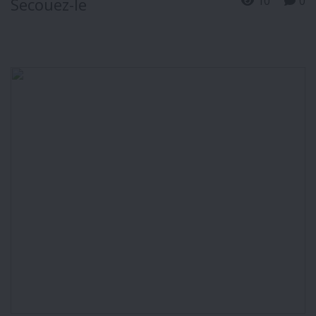
10
0
Secouez-le