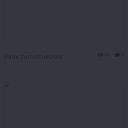
14
0
Eaux tumultueuses