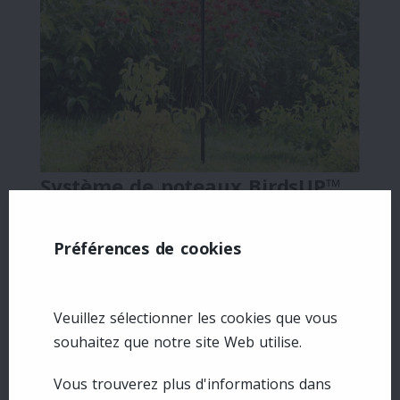
Système de poteaux BirdsUP™
Versa™ 1 po
Parfait pour TOUTES les mangeoires!
Préférences de cookies
Le système de poteaux est conçu pour
Veuillez sélectionner les cookies que vous
suspendre jusqu'à 4 mangeoires d'oiseaux.
souhaitez que notre site Web utilise.
CONCEPTION FACILE : s'installe en 5 minutes,
Vous trouverez plus d'informations dans