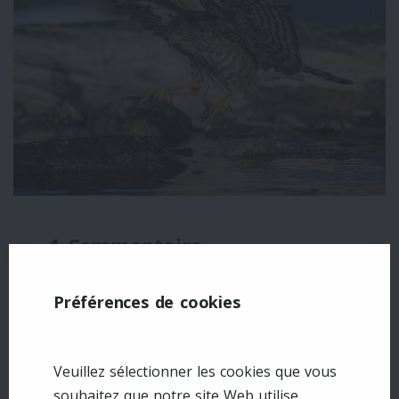
1 Commentaire
Pamela Weston
Préférences de cookies
17 April 2026
Fabulous!
Veuillez sélectionner les cookies que vous
souhaitez que notre site Web utilise.