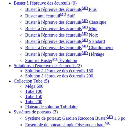
Buster à l'épreuve des écureuils
(9)
MD
Buster à l'épreuve des écureuils
Plus
MD
Buster anti écureuil
Suif
MD
Buster à l'épreuve des écureuils
Classique
MD
Buster à l'épreuve des écureuils
Mini
MD
Buster à l'épreuve des écureuils
Noix
MD
Buster à l'épreuve des écureuils
Standard
MD
Buster à l'épreuve des écureuils
Chardonneret
MD
Buster à l'épreuve des écureuils
Héritage
MD
Squirrel Buster
Évolution
Solutions à l'épreuve des écureuils
(2)
Solution à l'épreuve des écureuils 150
Solution à l'épreuve des écureuils 200
Collection Tube
(5)
Méga 600
Tube 100
Tube 150
Tube 200
Plateau de solution Tubulaire
Systèmes de poteaux
(3)
MD
Système de poteaux Gardien Raccoon Buster
1,5 po
MC
Ensemble de poteau simple Oiseaux en haut