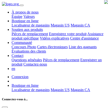
À propos de nous
Équipe
Valeurs
Boutique en ligne
Localisateur de magasins
Magasin US
Magasin CA
Soutien aux produits
Pièces de remplacement
Enregistrez votre produit
Assistance
produit spécifique
Vidéos explicatives
Centre d'assistance
Communauté
Concours Photo
Cartes électroniques
Liste des gagnants
Évaluations des clients
Contact
Questions générales
Pièces de remplacement
Enregistrer un
produit
Contactez-nous
en
Connexion
Boutique en ligne
Localisateur de magasins
Magasin US
Magasin CA
Connectez-vous à...