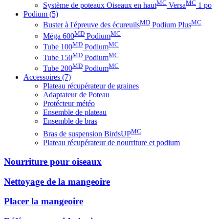
MC
MC
Système de poteaux Oiseaux en haut
Versa
1 po
Podium
(5)
MD
MC
Buster à l'épreuve des écureuils
Podium Plus
MD
MC
Méga 600
Podium
MD
MC
Tube 100
Podium
MD
MC
Tube 150
Podium
MD
MC
Tube 200
Podium
Accessoires
(7)
Plateau récupérateur de graines
Adaptateur de Poteau
Protécteur météo
Ensemble de plateau
Ensemble de bras
MC
Bras de suspension BirdsUP
Plateau récupérateur de nourriture et podium
Nourriture pour oiseaux
Nettoyage de la mangeoire
Placer la mangeoire