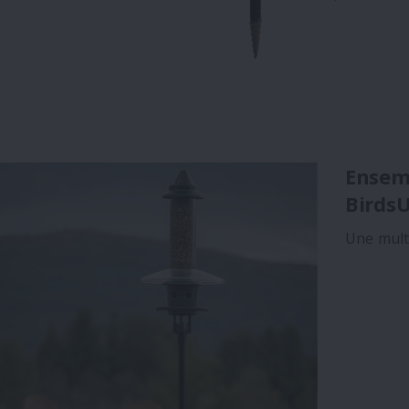
Ensem
Birds
Une multi