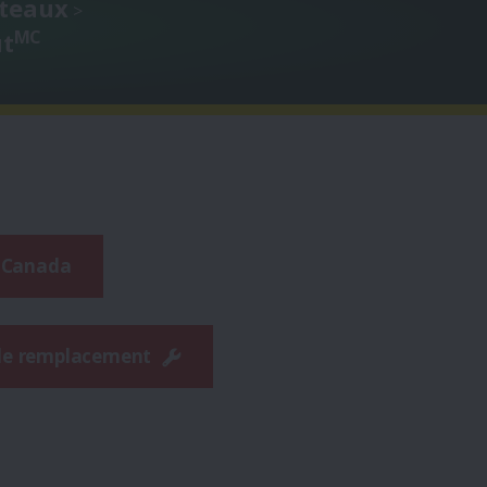
oteaux
>
MC
ut
 Canada
de remplacement