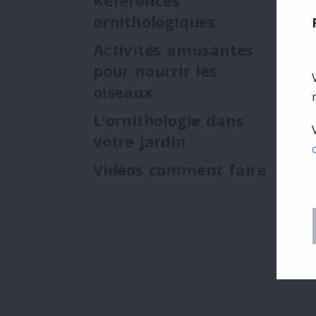
Références
ornithologiques
Activités amusantes
pour nourrir les
oiseaux
L'ornithologie dans
votre jardin
Vidéos comment faire