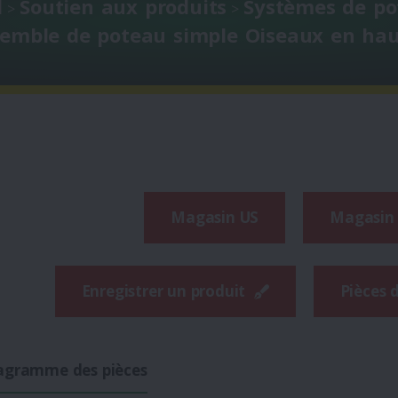
l
Soutien aux produits
Systèmes de p
>
>
emble de poteau simple Oiseaux en ha
Magasin US
Magasin
Enregistrer un produit
Pièces 
agramme des pièces