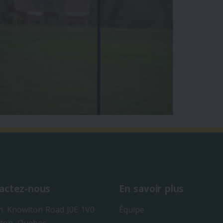
actez-nous
En savoir plus
h. Knowlton Road J0E 1V0
Équipe