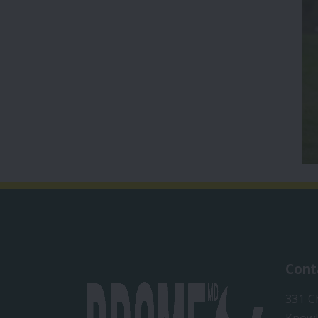
Cont
331 C