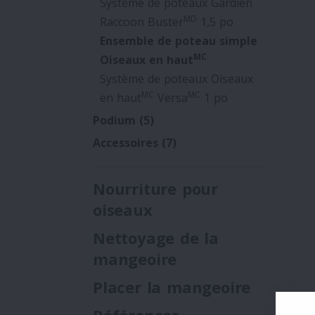
Système de poteaux Gardien
MD
Raccoon Buster
1,5 po
Ensemble de poteau simple
MC
Oiseaux en haut
Système de poteaux Oiseaux
MC
MC
en haut
Versa
1 po
Podium
(5)
Accessoires
(7)
Nourriture pour
oiseaux
Nettoyage de la
mangeoire
Placer la mangeoire