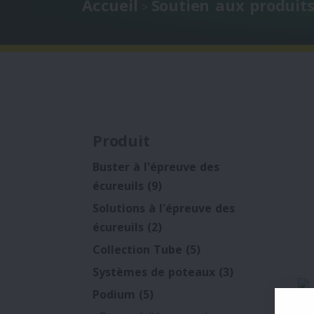
Accueil
Soutien aux produit
>
Produit
Buster à l'épreuve des
écureuils
(9)
Solutions à l'épreuve des
écureuils
(2)
Collection Tube
(5)
Systèmes de poteaux
(3)
Podium
(5)