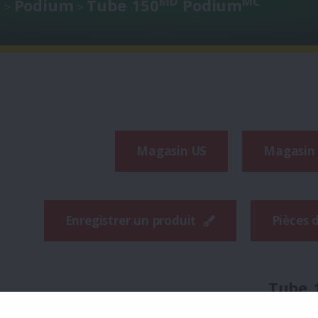
MD
MC
s
Podium
Tube 150
Podium
>
>
Magasin US
Magasin
Enregistrer un produit
Pièces 
Tube 