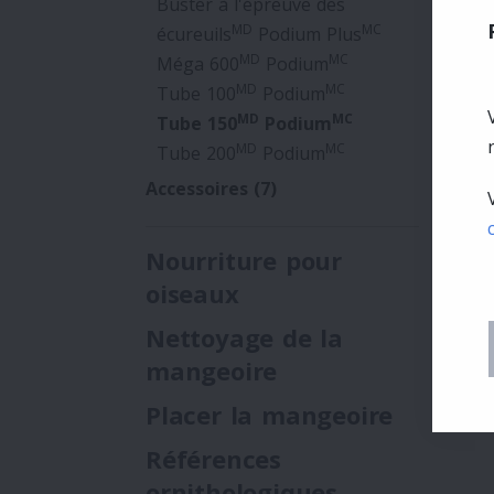
Buster à l'épreuve des
MD
MC
écureuils
Podium Plus
MD
MC
Méga 600
Podium
MD
MC
Tube 100
Podium
MD
MC
Tube 150
Podium
MD
MC
Tube 200
Podium
Accessoires
(7)
Nourriture pour
oiseaux
Nettoyage de la
mangeoire
Placer la mangeoire
Références
ornithologiques