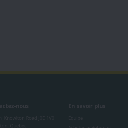
actez-nous
En savoir plus
h. Knowlton Road J0E 1V0
Équipe
ton, Quebec
Acheter maintenant