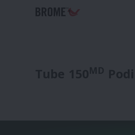
MD
Tube 150
Pod