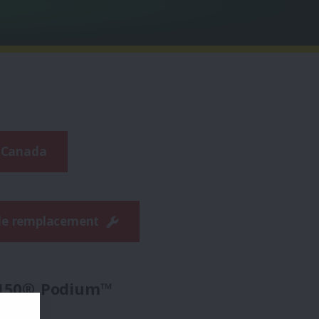
 Canada
de remplacement
150® Podium™