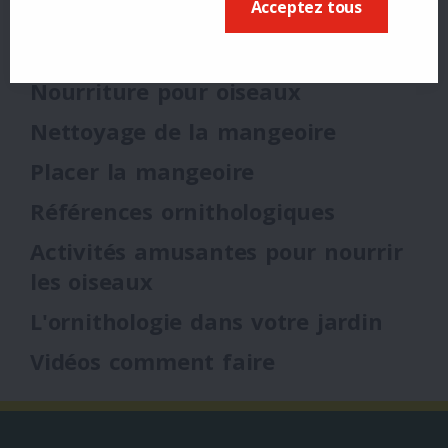
Acceptez tous
Accessoires
(7)
Nourriture pour oiseaux
Nettoyage de la mangeoire
Placer la mangeoire
Références ornithologiques
Activités amusantes pour nourrir
les oiseaux
L'ornithologie dans votre jardin
Vidéos comment faire