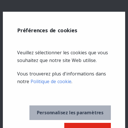
Préférences de cookies
Produit
Buster à l'épreuve des écureuils
(9)
Solutions à l'épreuve des écureuils
(2)
Veuillez sélectionner les cookies que vous
souhaitez que notre site Web utilise.
Collection Tube
(5)
Systèmes de poteaux
(3)
Vous trouverez plus d'informations dans
Podium
(5)
notre
Politique de cookie
.
MD
Buster à l'épreuve des écureuils
Podium
MC
Plus
MD
MC
Méga 600
Podium
MD
MC
Tube 100
Podium
Personnalisez les paramètres
MD
MC
Tube 150
Podium
MD
MC
Tube 200
Podium