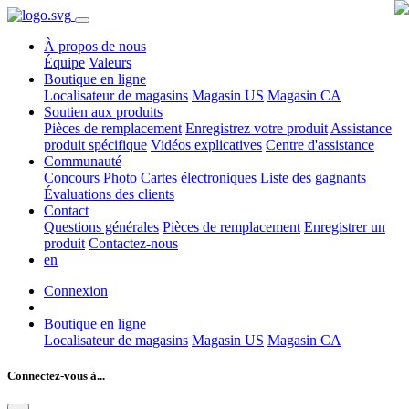
À propos de nous
Équipe
Valeurs
Boutique en ligne
Localisateur de magasins
Magasin US
Magasin CA
Soutien aux produits
Pièces de remplacement
Enregistrez votre produit
Assistance
produit spécifique
Vidéos explicatives
Centre d'assistance
Communauté
Concours Photo
Cartes électroniques
Liste des gagnants
Évaluations des clients
Contact
Questions générales
Pièces de remplacement
Enregistrer un
produit
Contactez-nous
en
Connexion
Boutique en ligne
Localisateur de magasins
Magasin US
Magasin CA
Connectez-vous à...