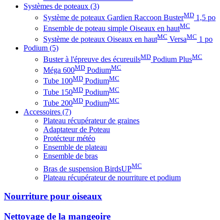
Systèmes de poteaux
(3)
MD
Système de poteaux Gardien Raccoon Buster
1,5 po
MC
Ensemble de poteau simple Oiseaux en haut
MC
MC
Système de poteaux Oiseaux en haut
Versa
1 po
Podium
(5)
MD
MC
Buster à l'épreuve des écureuils
Podium Plus
MD
MC
Méga 600
Podium
MD
MC
Tube 100
Podium
MD
MC
Tube 150
Podium
MD
MC
Tube 200
Podium
Accessoires
(7)
Plateau récupérateur de graines
Adaptateur de Poteau
Protécteur météo
Ensemble de plateau
Ensemble de bras
MC
Bras de suspension BirdsUP
Plateau récupérateur de nourriture et podium
Nourriture pour oiseaux
Nettoyage de la mangeoire