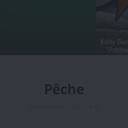
Pêche
Angela Smith
0
55