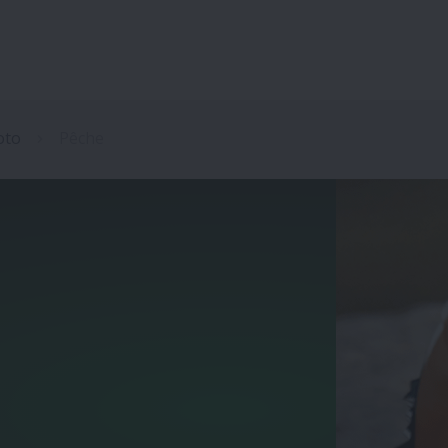
oto
Pêche